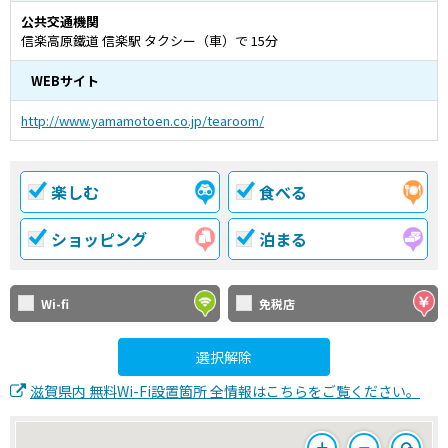
公共交通機関
信楽高原鐵道 信楽駅 タクシー（車）で 15分
WEBサイト
http://www.yamamotoen.co.jp/tearoom/
楽しむ
食べる
ショッピング
泊まる
Wi-fi
免税店
選択解除
滋賀県内 無料Wi-Fi設置箇所 全情報はこちらをご覧ください。